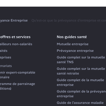
yance Entreprise
Qu’est-ce que la prévoyance d’entreprise et co
offres et services
Nos guides santé
ailleurs non-salariés
Mutuelle entreprise
aités
Prévoyance entreprise
eprises
Guide complet sur la mutuelle 
santé TNS
enariats
Guide complet sur la mutuelle 
nir expert-comptable 
santé retraite
enaire
Guide complet de la mutuelle 
ramme de parrainage 
entreprise
ditions)
Guide complet de la prévoyanc
entreprise
Guide de l'assurance maladie