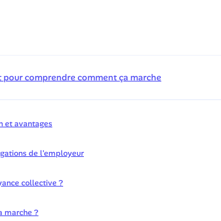
et pour comprendre comment ça marche
on et avantages
igations de l'employeur
ance collective ?
ça marche ?