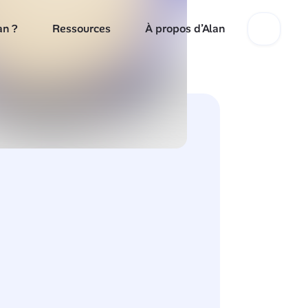
an ?
Ressources
À propos d’Alan