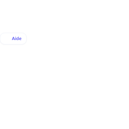
Aide
Assurance Santé
Grands Comptes
A propos
Contact
Blog
 🇫🇷
Blog
 🌏
Presse et Media kit
 🌏