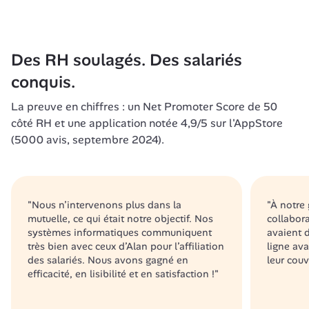
à tarifs préférentiels, livrées gratuitement à 
Des défis motivants (marche, respiration, 
domicile
étirements...) entre collègues pour lutter contre la 
sédentarité, le mal de dos et le stress. 
Et les résultats sont là :
Des RH soulagés. Des salariés 
- 
40% des salariés participent
 aux défis 
conquis.
-
 3/4 des salariés 
seraient déçus s'ils ne pouvaient 
plus utiliser Alan Play
- 
La preuve en chiffres : un Net Promoter Score de 50 
80% 
des RH observent une meilleure cohésion 
d'équipe
côté RH et une application notée 4,9/5 sur l'AppStore 
(5000 avis, septembre 2024). 
"Nous n’intervenons plus dans la 
"À notre 
mutuelle, ce qui était notre objectif. Nos 
collabora
systèmes informatiques communiquent 
avaient d
très bien avec ceux d’Alan pour l’affiliation 
ligne ava
des salariés. Nous avons gagné en 
leur couv
efficacité, en lisibilité et en satisfaction !"