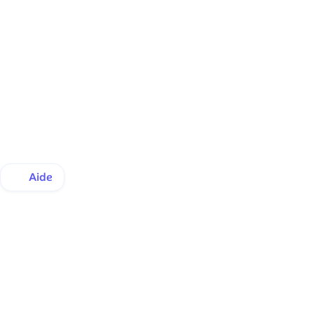
Aide
Assurance Santé
Commerce
A propos