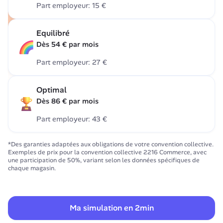
Part employeur: 
15 €
L'offre accessible pour tous les soins courants et 
Equilibré
incluant tous les services de santé Alan.
Dès 54 € par mois
Part employeur: 
27 €
L'offre au juste prix pour de meilleures garanties sur les 
Optimal
soins courants et la médecine douce.
Dès 86 € par mois
Part employeur: 
43 €
L'offre au meilleur prix pour une couverture complète et 
*Des garanties adaptées aux obligations de votre convention collective.
des soins haut de gamme.
Exemples de prix pour la convention collective 
2216 Commerce, avec 
une participation de 50%, variant selon les données spécifiques de 
chaque magasin
.
Ma simulation en 2min