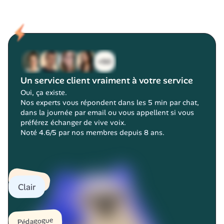
s’occupe de tout !
Bon à savoir : avec la 
résiliation infra-annuelle
, 
vous pouvez désormais résilier votre assurance 
santé ou votre mutuelle 
à tout moment
, passé un 
an d’ancienneté. Chez Alan, vous êtes encore plus 
flexible : vous pouvez résilier à tout moment, 
même avant un an d’ancienneté.
Un service client vraiment à votre service
Oui, ça existe.
Nos experts vous répondent dans les 5 min par chat, 
dans la journée par email ou vous appellent si vous 
préférez échanger de vive voix.
Noté 4.6/5 par nos membres depuis 8 ans.
Efficace
Clair
Pédagogue