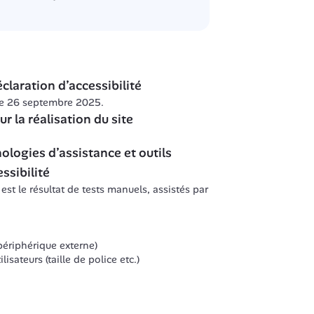
ace ne sont pas accessibles aux technologies d’assistance (nom, rô
ne sont pas cohérents ou présents dans l’alternative accessible.
re ne sont pas correctement étiquetés ou leur étiquette n’est pas a
absents pour les champs de formulaire qui attendent un format part
nt pas toujours annoncés aux technologies d’assistance.
(comme les retours de validation) ne sont pas restitués aux lecteur
claration d’accessibilité
urs structurée par des titres hiérarchisés.
urs structurée par des listes.
 le 26 septembre 2025.
es d’information et de lisibilité lorsque la taille de la police est 
r la réalisation du site
e santé
pas toujours pertinent ;
 distance
n mode portrait
ologies d’assistance et outils 
bles au moyen d'un geste complexe n’ont pas d'alternative au moye
ns le chat ne sont pas identifiés
essibilité
éter un défi + vidéo
 est le résultat de tests manuels, assistés par 
périphérique externe)
isateurs (taille de police etc.)