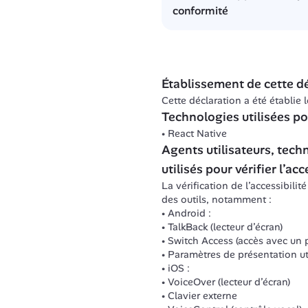
Certains composants d’interf
conformité
Certains intitulés visibles 
Certains champs de formulai
Authentification
Des aides à la saisie sont 
Accueil
Les messages d’erreur ne so
Aide et Contact
Certains messages de statut 
Remboursement
Établissement de cette dé
L’information n’est pas toujo
Détails remboursement
L’information n’est pas toujo
Cette déclaration a été établie
Garanties
Des pages présentent des pert
Technologies utilisées pou
Parler à un professionnel d
L’ordre de navigation n’est 
React Native
Réserver une consultation à
L’application est bloquée e
Achat Lunette
Agents utilisateurs, techn
Les fonctionnalités utilisa
Achat produit
Les auteurs des messages da
utilisés pour vérifier l’acc
Programme de santé + compl
La vérification de l’accessibilité
Ajouter un bénéficiaire
des outils, notamment : 
Carte tiers payant
Android :
TalkBack (lecteur d’écran)
Switch Access (accès avec un 
Paramètres de présentation util
iOS :
VoiceOver (lecteur d’écran)
Clavier externe