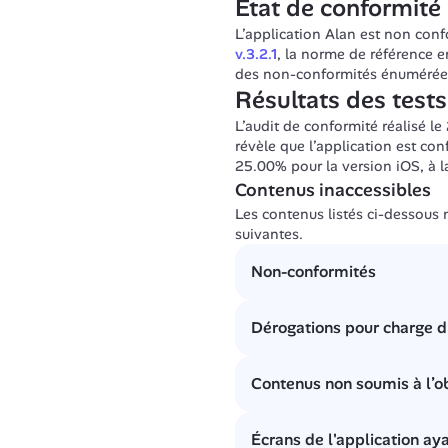
État de conformité
[11.13] Un champ de formul
[12.1] Un ensemble de page
L’application Alan est non con
[12.6] Une zone de regroupe
v.3.2.1
, la norme de référence e
[12.7] Une page au moins n'
des non-conformités énumérées
[12.8] L'ordre de tabulatio
Résultats des tests
[13.3] Un document bureauti
L’audit de conformité réalisé l
[13.8] Un contenu clignotan
révèle que l’application est co
[13.10] Une fonctionnalité 
25.00% pour la version iOS, à 
Contenus inaccessibles
Les contenus listés ci-dessous n
suivantes.
Non-conformités
Des images porteuses d’info
Dérogations pour charge d
Des images décoratives ne s
Certains textes présentent u
Aucune
Des éléments graphiques ou 
Contenus non soumis à l’ob
Certains contenus audio/vid
Le lecteur de contenus audio
Aucune
les sous-titres de traductio
Écrans de l'application ayan