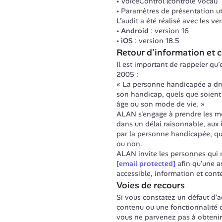
VoiceControl (contrôle vocal)
Paramètres de présentation util
L’audit a été réalisé avec les v
Android
: version 16
iOS
: version 18.5
Retour d’information et 
Il est important de rappeler qu’en
2005 :
« La personne handicapée a dr
son handicap, quels que soient l
âge ou son mode de vie. »
ALAN s'engage à prendre les mo
dans un délai raisonnable, aux 
par la personne handicapée, que
ou non.
[email protected]
 afin qu’une a
accessible, information et con
Voies de recours
Si vous constatez un défaut d'a
contenu ou une fonctionnalité d
vous ne parvenez pas à obtenir 