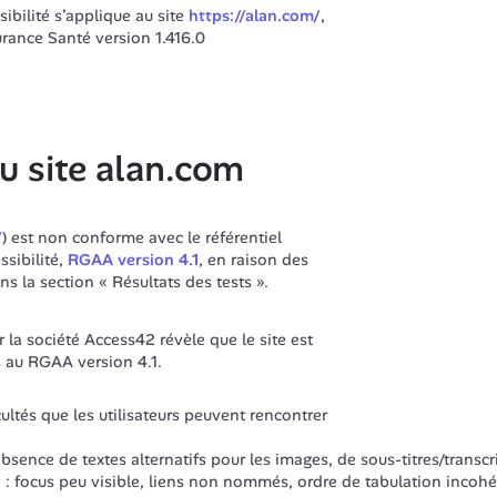
ibilité s’applique au site 
https://alan.com/
, 
urance Santé version 1.416.0
du site alan.com
/
) est non conforme avec le référentiel 
sibilité, 
RGAA version 4.1
, en raison des 
 la section « Résultats des tests ».
 la société Access42 révèle que le site est 
s au RGAA version 4.1.
ultés que les utilisateurs peuvent rencontrer 
absence de textes alternatifs pour les images, de sous-titres/transcr
: focus peu visible, liens non nommés, ordre de tabulation incohér