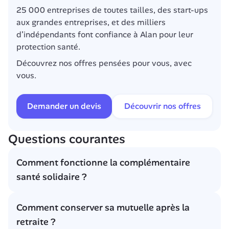
25 000 entreprises de toutes tailles, des start-ups 
aux grandes entreprises, et des milliers 
d’indépendants font confiance à Alan pour leur 
protection santé.
Découvrez nos offres pensées pour vous, avec 
vous.
Demander un devis
Découvrir nos offres
Questions courantes
Comment fonctionne la complémentaire 
santé solidaire ?
La Complémentaire Santé Solidaire est une aide de 
Comment conserver sa mutuelle après la 
l'État pour les personnes aux ressources modestes. 
retraite ?
Elle permet de :
