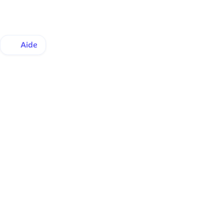
Aide
A propos
Contact
Blog
 🇫🇷
Blog
 🌏