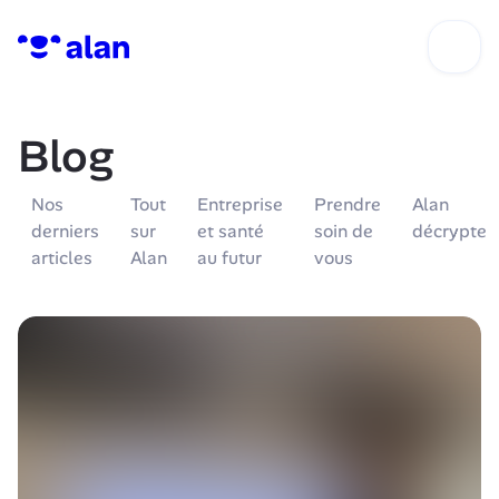
Blog
Nos 
Tout 
Entreprise 
Prendre 
Alan 
derniers 
sur 
et santé 
soin de 
décrypte
articles
Alan
au futur
vous