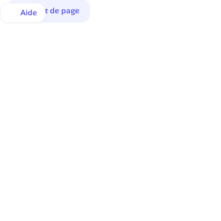
Haut de page
Aide
Une inscription en quelques instants.
Une satisfaction de tous les instants.
92% de nos membres déclarent être satisfaits ou très 