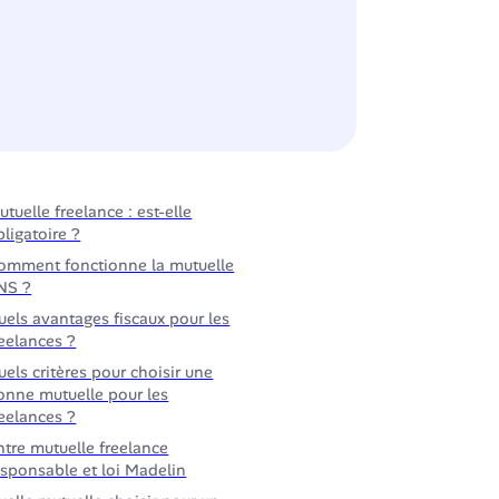
utuelle freelance : est-elle
bligatoire ?
omment fonctionne la mutuelle
NS ?
uels avantages fiscaux pour les
reelances ?
uels critères pour choisir une
onne mutuelle pour les
reelances ?
ntre mutuelle freelance
esponsable et loi Madelin