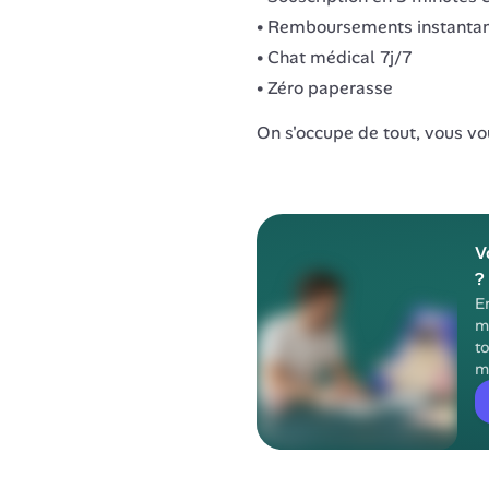
Remboursements instanta
Chat médical 7j/7
Zéro paperasse
On s'occupe de tout, vous vou
V
?
E
m
to
m