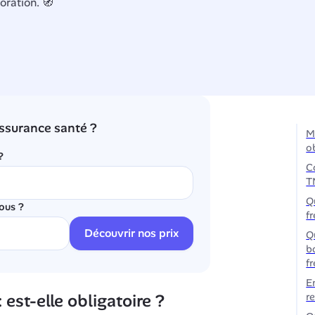
ration. 🧭
ssurance santé ?
M
o
?
C
T
Q
ous ?
f
Découvrir nos prix
Q
b
f
E
 est-elle obligatoire ?
r