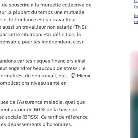
Q
é de souscrire à la mutuelle collective de 
f
sur la plupart du temps une mutuelle 
E
se, le freelance est un travailleur 
m
aussi un travailleur non salarié (TNS). 
De fait, il n'est pas concerné par cette situation. Par définition, la 
spensable pour les indépendant, c'est 
ons car les risques financiers ainsi 
eut engendrer beaucoup de stress : le 
rmalités, de son travail, etc... 🥵 Mieux 
omplications niveau santé et 
es de l’Assurance maladie, quel que 
rnent autour de 60 % de la base de 
 sociale (BRSS). Ce tarif de référence 
les dépassements d’honoraires.