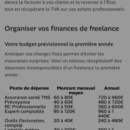
devez la facturer à vos clients et la reverser à l'État, 
tout en récupérant la TVA sur vos achats professionnels.
Organiser vos finances de freelance
Votre budget prévisionnel la première année
Anticiper vos charges fixes permet d'éviter les 
mauvaises surprises. Voici un tableau récapitulatif des 
dépenses incompressibles d'un freelance la première 
année :
Poste de dépense
Montant mensuel
Annuel
moyen
Assurance santé TNS
60 à 80€
720 à 960€
Prévoyance
40 à 60€
480 à 720€
RC Professionnelle
30 à 50€
360 à 600€
Expert-comptable
80 à 120€
960 à 1
440€
Outils (facturation,
20 à 40€
240 à 480€
compta)
Logiciels métier
30 à 100€
360 à 1