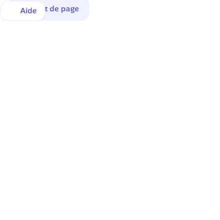
Haut de page
Aide
Une inscription en quelques instants.
Une satisfaction de tous les instants.
92% de nos membres déclarent être satisfaits ou très 