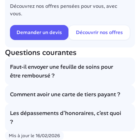
Découvrez nos offres pensées pour vous, avec 
vous.
Demander un devis
Découvrir nos offres
Questions courantes
Faut-il envoyer une feuille de soins pour 
être remboursé ?
Le plus souvent, non. En présentant la carte Vitale 
Comment avoir une carte de tiers payant ?
au professionnel de santé, les informations sont 
transmises à l’Assurance maladie. Celle-ci les 
La carte mutuelle de tiers payant — aussi appelée 
transmet ensuite automatiquement à la mutuelle 
Les dépassements d’honoraires, c’est quoi 
carte mutualiste ou carte de mutuelle —  est 
d’entreprise, qui traite le remboursement. Si le 
?
transmise par votre complémentaire santé. Elle est 
professionnel de santé n’accepte pas la carte 
souvent envoyée par courrier. Certains assureurs, 
Vitale, il faudra envoyer une feuille de soins à 
Il s'agit de la différence entre les tarifs 
Mis à jour le
16/02/2026
comme Alan, proposent également une version 