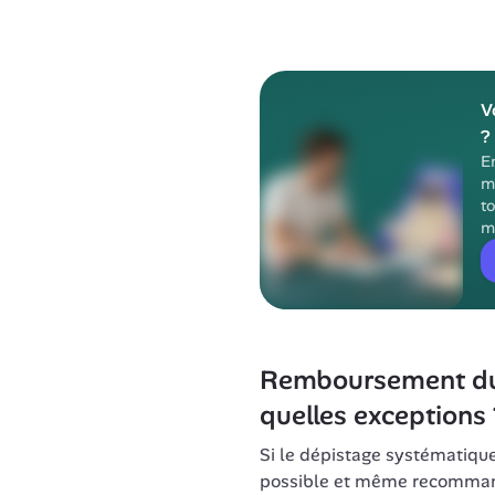
V
?
E
m
to
m
Remboursement du f
quelles exceptions 
Si le dépistage systématique s
possible et même recommandé