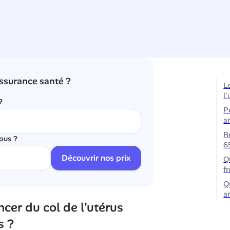
ssurance santé ?
L
l'
?
P
a
R
ous ?
6
Découvrir nos prix
Q
f
Q
a
cer du col de l'utérus 
s ?