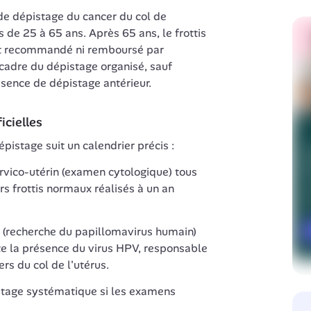
e dépistage du cancer du col de 
de 25 à 65 ans. Après 65 ans, le frottis 
t recommandé ni remboursé par 
cadre du dépistage organisé, sauf 
bsence de dépistage antérieur.
cielles
istage suit un calendrier précis :
cervico-utérin (examen cytologique) tous 
s frottis normaux réalisés à un an 
V (recherche du papillomavirus humain) 
te la présence du virus HPV, responsable 
ers du col de l'utérus.
istage systématique si les examens 