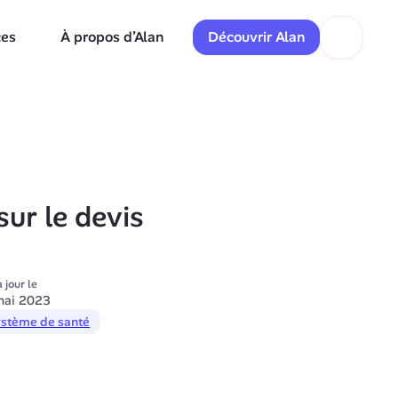
ces
À propos d’Alan
Découvrir Alan
ur le devis
 jour le
mai 2023
stème de santé