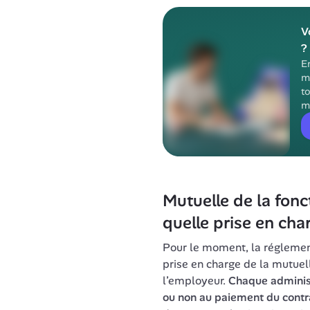
V
?
E
m
to
m
Mutuelle de la fonct
quelle prise en cha
Pour le moment, la réglemen
prise en charge de la mutuelle
l’employeur. 
Chaque administr
ou non au paiement du contr