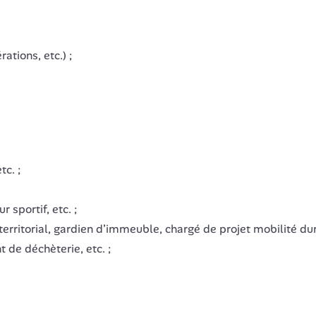
ions, etc.) ;
tc. ;
 sportif, etc. ;
rritorial, gardien d’immeuble, chargé de projet mobilité dura
 de déchèterie, etc. ;