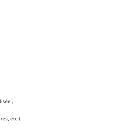
isée ;
és, etc.).