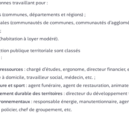
onnes travaillant pour :
les (communes, départements et régions) ;
nales (communautés de communes, communautés d’agglomérat
 ;
(habitation à loyer modéré).
ction publique territoriale sont classés 
:
 ressources
: chargé d’études, ergonome, directeur financier, e
 à domicile, travailleur social, médecin, etc. ;
ure et sport
: agent funéraire, agent de restauration, animateur
ment durable des territoires
: directeur du développement te
vironnementaux
: responsable énergie, manutentionnaire, agent
policier, chef de groupement, etc.