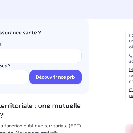
ssurance santé ?
F
u
?
o
Q
s
ous ?
M
te
Découvrir nos prix
c
Q
pu
rritoriale : une mutuelle 
 ?
Le rôle d’une mutuelle dans la fonction publique territoriale (FPT) : 
ts de l’Assurance maladie
. 