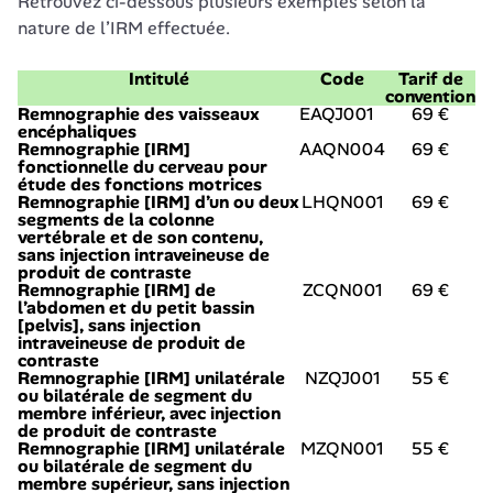
Retrouvez ci-dessous plusieurs exemples selon la 
nature de l’IRM effectuée.
Intitulé
Code
Tarif de
convention
Remnographie des vaisseaux
EAQJ001
69 €
encéphaliques
Remnographie [IRM]
AAQN004
69 €
fonctionnelle du cerveau pour
étude des fonctions motrices
Remnographie [IRM] d’un ou deux
LHQN001
69 €
segments de la colonne
vertébrale et de son contenu,
sans injection intraveineuse de
produit de contraste
Remnographie [IRM] de
ZCQN001
69 €
l’abdomen et du petit bassin
[pelvis], sans injection
intraveineuse de produit de
contraste
Remnographie [IRM] unilatérale
NZQJ001
55 €
ou bilatérale de segment du
membre inférieur, avec injection
de produit de contraste
Remnographie [IRM] unilatérale
MZQN001
55 €
ou bilatérale de segment du
membre supérieur, sans injection