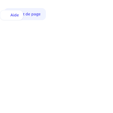
Haut de page
Aide
Une inscription en quelques instants.
Une satisfaction de tous les instants.