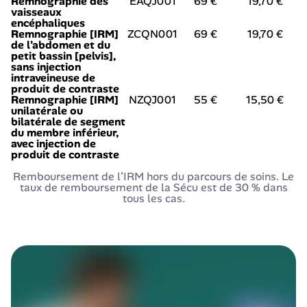
Remnographie des
EAQJ001
69 €
19,70 €
vaisseaux
encéphaliques
Remnographie [IRM]
ZCQN001
69 €
19,70 €
de l’abdomen et du
petit bassin [pelvis],
sans injection
intraveineuse de
produit de contraste
Remnographie [IRM]
NZQJ001
55 €
15,50 €
unilatérale ou
bilatérale de segment
du membre inférieur,
avec injection de
produit de contraste
Remboursement de l’IRM hors du parcours de soins. Le
taux de remboursement de la Sécu est de 30 % dans
tous les cas.