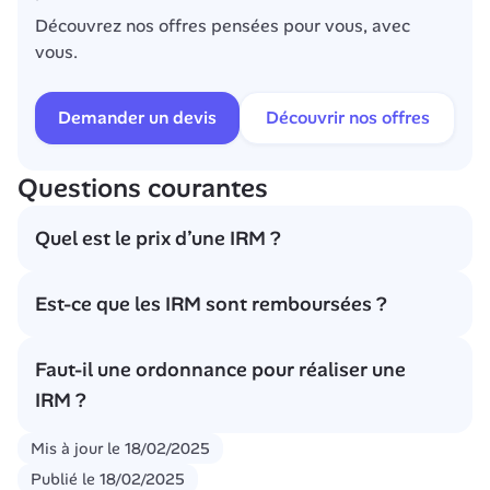
Découvrez nos offres pensées pour vous, avec 
vous.
Demander un devis
Découvrir nos offres
Questions courantes
Quel est le prix d’une IRM ?
Le prix de l’IRM est défini par la Classification 
Est-ce que les IRM sont remboursées ?
Commune des Actes Médicaux (CCAM). En règle 
générale, son coût est compris entre 55 et 69 €.
Oui. Le remboursement de l’IRM par la Sécurité 
Faut-il une ordonnance pour réaliser une 
sociale correspond à 70 % du tarif de convention si 
IRM ?
vous respectez le parcours de soins coordonnés, et 
30 % du tarif de convention si vous ne le respectez 
Oui, vous devez présenter une prescription 
Mis à jour le
18/02/2025
pas. Le remboursement de l’IRM par la mutuelle 
médicale pour réaliser une IRM. Dans le cas 
Publié le
varie selon les contrats. Le plus souvent, votre 
18/02/2025