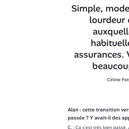
Simple, moder
lourdeur e
auxquell
habituell
assurances. 
beaucoup
Céline Fat
Alan : cette transition ver
passée ? Y avait-il des a
C. :
 Ça s’est très bien passé. 