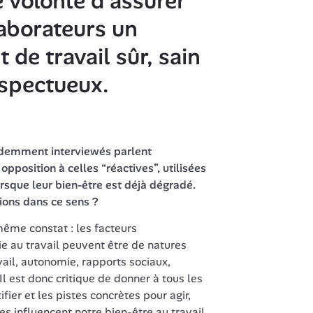
 volonté d’assurer 
aborateurs un 
de travail sûr, sain 
espectueux.
demment interviewés parlent 
 opposition à celles “réactives”, utilisées 
rsque leur bien-être est déjà dégradé. 
ions dans ce sens ?
même constat : les facteurs 
ie au travail peuvent être de natures 
ail, autonomie, rapports sociaux, 
l est donc critique de donner à tous les 
fier et les pistes concrètes pour agir, 
 influencent notre bien-être au travail. 