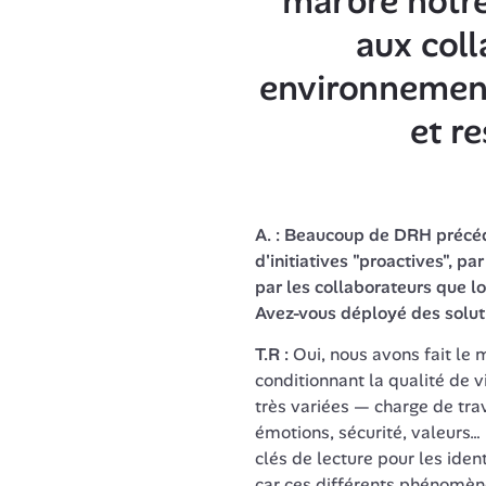
marbre notre
aux coll
environnement 
et r
A. : Beaucoup de DRH précé
d'initiatives "proactives", par
par les collaborateurs que lo
Avez-vous déployé des solut
T.R : 
Oui, nous avons fait le 
conditionnant la qualité de v
très variées — charge de trav
émotions, sécurité, valeurs… I
clés de lecture pour les identi
car ces différents phénomènes