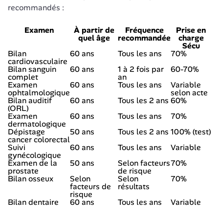
recommandés :
Examen
À partir de
Fréquence
Prise en
quel âge
recommandée
charge
Sécu
Bilan
60 ans
Tous les ans
70%
cardiovasculaire
Bilan sanguin
60 ans
1 à 2 fois par
60-70%
complet
an
Examen
60 ans
Tous les ans
Variable
ophtalmologique
selon acte
Bilan auditif
60 ans
Tous les 2 ans
60%
(ORL)
Examen
60 ans
Tous les ans
70%
dermatologique
Dépistage
50 ans
Tous les 2 ans
100% (test)
cancer colorectal
Suivi
60 ans
Tous les ans
Variable
gynécologique
Examen de la
50 ans
Selon facteurs
70%
prostate
de risque
Bilan osseux
Selon
Selon
70%
facteurs de
résultats
risque
Bilan dentaire
60 ans
Tous les ans
Variable