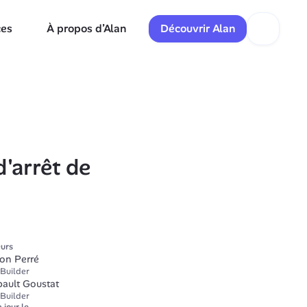
ces
À propos d’Alan
Découvrir Alan
arrêt de 
urs
on Perré
Builder
bault Goustat
Builder