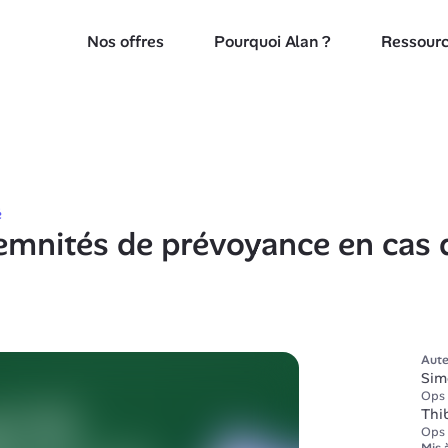
Nos offres
Pourquoi Alan ?
Ressour
é
emnités de prévoyance en cas d'
Aute
Sim
Ops 
Thi
Ops 