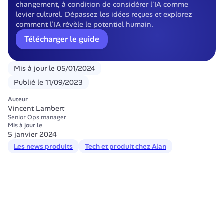
changement, à condition de considérer l'IA comme 
levier culturel. Dépassez les idées reçues et explorez 
comment l’IA révèle le potentiel humain.
Télécharger le guide
Mis à jour le
05/01/2024
Publié le
11/09/2023
Auteur
Vincent Lambert
Senior Ops manager
Mis à jour le
5 janvier 2024
Les news produits
Tech et produit chez Alan