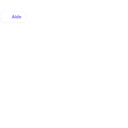
Aide
Une inscription en quelques instants.
Une satisfaction de tous les instants.