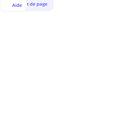
Haut de page
Aide
Une inscription en quelques instants.
Une satisfaction de tous les instants.
92% de nos membres déclarent être satisfaits ou très 