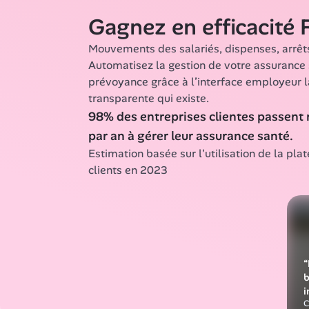
Investissez dans le bien-être physique et 
Gagnez en efficacité
vous le rendront au centuple.
Mouvements des salariés, dispenses, arrêts d
Automatisez la gestion de votre assurance s
Rétention
prévoyance grâce à l’interface employeur la
3x
transparente qui existe.
98% des entreprises clientes passent 
plus de chances de fidéliser 
p
leurs salariés
d
par an à gérer leur assurance santé.
c
Estimation basée sur l'utilisation de la pla
clients en 2023
Absentéisme
10x
“
plus de chances de 
b
maintenir un taux 
i
d'absentéisme inférieur à 
C
celui de leur secteur