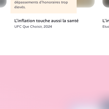
dépassements d’honoraires trop 
élevés.
L’inflation touche aussi la santé
L'i
UFC Que Choisir, 2024
Etu
out va
rise qu’elle agisse pour 
 2023)