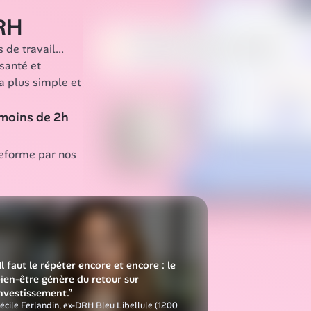
mental de vos salariés, ils 
 RH
e travail... 
anté et 
Productivité
 plus simple et 
2x
moins de 2h 
lus de chances de 
épasser leurs objectifs de 
roissance
teforme par nos 
Il faut le répéter encore et encore : le 
ien-être génère du retour sur 
nvestissement.”
écile Ferlandin, ex-DRH Bleu Libellule (1200 