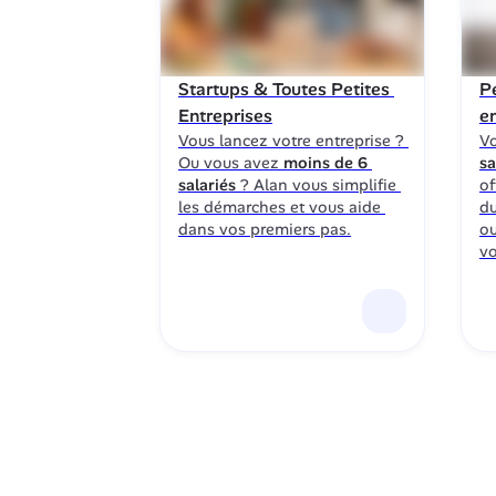
Startups & Toutes Petites 
P
Entreprises
e
Vous lancez votre entreprise ? 
Vo
Ou vous avez 
moins de 6 
sa
salariés
 ? Alan vous simplifie 
of
les démarches et vous aide 
du
dans vos premiers pas.
ou
vo