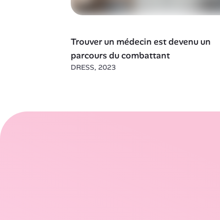
Trouver un médecin est devenu un 
parcours du combattant
DRESS, 2023
Quand la santé va, t
86% des salariés attendent de leur entrep
leur bien-être (Baromètre Alan x Harris,