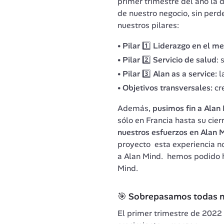
primer trimestre del año la 
de nuestro negocio, sin perd
nuestros pilares: 
Pilar 1️⃣ Liderazgo en el m
Pilar 2️⃣ Servicio de salud
: 
Pilar 3️⃣ Alan as a service:
l
Objetivos transversales:
cr
Además, 
pusimos fin a Alan
sólo en Francia hasta su cier
nuestros esfuerzos en Alan 
proyecto  esta experiencia n
a Alan Mind.  hemos podido 
Mind. 
🎯 Sobrepasamos todas n
El primer trimestre de 2022 