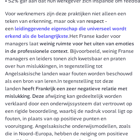
52% gaf aan dat hun werkgever zich inspande om feedbac
Voor werknemers zijn deze praktijken niet alleen een 
teken van erkenning, maar ook van 
respect
 - 
een 
leidinggevende eigenschap die universeel wordt 
erkend als de belangrijkste
.Het Franse kader voor 
managers laat 
weinig ruimte voor het uiten van emoties 
in de professionele context
. Bijvoorbeeld, weinig Franse 
managers en leiders tonen zich kwetsbaar en praten 
over hun mislukkingen, in tegenstelling tot 
Angelsaksische landen waar fouten worden beschouwd 
als een bron van leren.In tegenstelling tot deze 
landen 
heeft Frankrijk een zeer negatieve relatie met 
mislukking
.
 Deze 
afwijzing kan gedeeltelijk worden 
verklaard door een onderwijssysteem dat vertrouwt op 
een rigide beoordeling, waarbij de nadruk vooral ligt op 
fouten, in plaats van op positieve punten en 
vooruitgang. Angelsaksische onderwijsmodellen, zoals 
die in Noord-Europa, hebben de neiging om positieve 