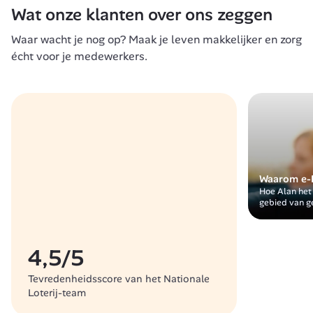
Wat onze klanten over ons zeggen 
Waar wacht je nog op? Maak je leven makkelijker en zorg 
écht voor je medewerkers. 
Waarom e-B
Hoe Alan het
gebied van g
4,5/5
Tevredenheidsscore van het Nationale 
Loterij-team