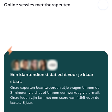
naar je therapeut, diëtist, fysiotherapeut... 
Online sessies met therapeuten
Ontworpen om je te ontzorgen en een gelukkiger 
leven te leiden.
20+ gekwalificeerde therapeuten met 5+ jaar 
ervaring zijn beschikbaar: van leiderschap tot 
stressbeheersing tot het voorkomen van een 
burn-out. We matchen je met de therapeut die het 
beste bij jouw situatie past.
Een klantendienst dat echt voor je klaar 
staat.
Onze experten beantwoorden al je vragen binnen de 
3 minuten via chat of binnen een werkdag via e-mail.
Onze leden zijn fan met een score van 4.6/5 voor de 
laatste 8 jaar.