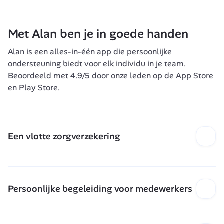
Met Alan ben je in goede handen
Alan is een alles-in-één app die persoonlijke 
ondersteuning biedt voor elk individu in je team. 
Beoordeeld met 4.9/5 door onze leden op de App Store 
en Play Store.
Een vlotte zorgverzekering
Een intuïtieve ervaring in één applicatie, met een 
uitgebreide dekking. Snelle terugbetaling (90% 
wordt terugbetaald binnen 72 uur) en een 
Persoonlijke begeleiding voor medewerkers 
responsieve klantenservice (<3 min).
Stel je een responsieve zorgverzekering voor, je 
favoriete meditatie-app en een directe lijn 7/7 