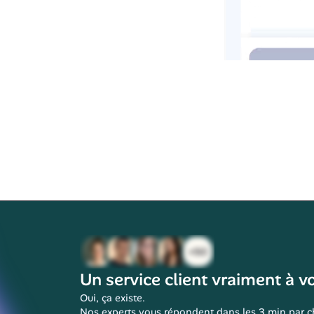
ompenses et 
assement. 
Un service client vraiment à vo
Oui, ça existe.
Nos experts vous répondent dans les 3 min par ch