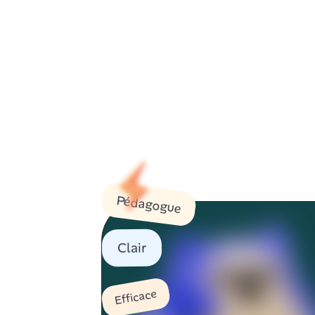
Marchez, méditez, respirez, récoltez vos réc
dépassez vos collègues ou vos proches au cl
Pédagogue
Clair
Efficace